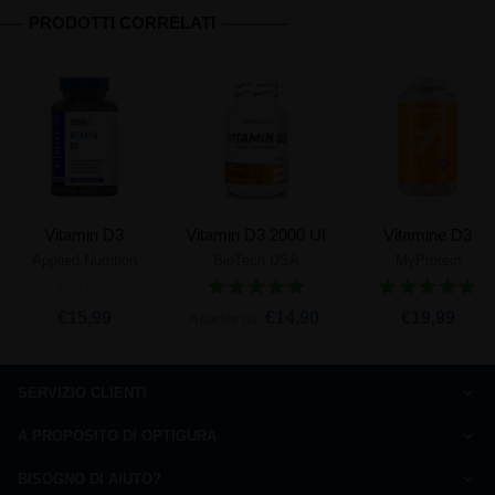
PRODOTTI CORRELATI
Vitamin D3
Vitamin D3 2000 UI
Vitamine D3
Applied Nutrition
BioTech USA
MyProtein
€15,99
€14,90
€19,99
A partire da
SERVIZIO CLIENTI
Come ordinare
A PROPOSITO DI OPTIGURA
Domande frequenti
Carta della qualità
Pagamento
BISOGNO DI AIUTO?
Chi siamo ?