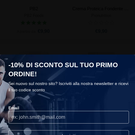
PB2
Crema Proteica Fondente Zero
PB2 Foods
Pronutrition
€9,90
€9,90
A partire da
-10% DI SCONTO SUL TUO PRIMO
ORDINE!
Sei nuovo sul nostro sito? Iscriviti alla nostra newsletter e ricevi
il tuo codice sconto
Protein Cream
Peanut Butter Smooth
COOKIES
Superset Nutrition
Weider
Email
Utilizziamo i cookie sul nostro sito, ti consigliamo di accettarli per
€7,90
€5,90
usufruire della migliore esperienza di navigazione.
Continuare
senza accettare