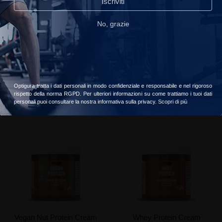
Iscriviti
read_our_privacy_policy
No, grazie
Accetta
Scegliere
Nutpro Cream
Peanut Butter Poudre
Optigura tratta i dati personali in modo confidenziale e responsabile e nel rigoroso
Life Pro
Yam Nutrition
rispetto della norma RGPD. Per ulteriori informazioni su come trattiamo i tuoi dati
personali puoi consultare la nostra informativa sulla privacy.
Scopri di più
€9,90
€24,90
Vegan Nut Protein Cream
Whey Protein Cream