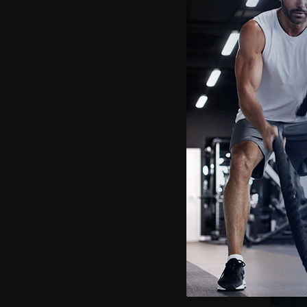
Pack 
Cre
-15%