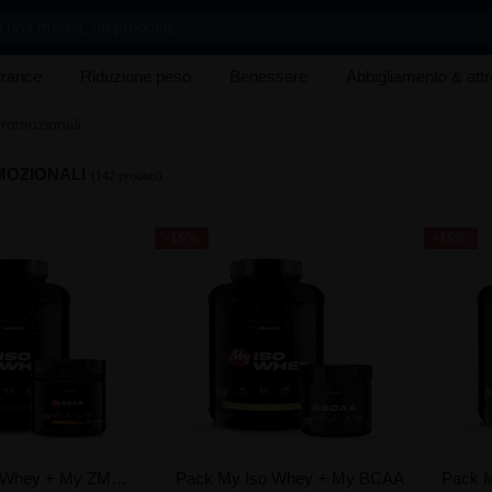
 una marca, un prodotto, ...
rance
Riduzione peso
Benessere
Abbigliamento & att
romozionali
MOZIONALI
(142 prodotti)
-15%
-15%
Pack My Iso Whey + My ZMG + My BCAA
Pack My Iso Whey + My BCAA