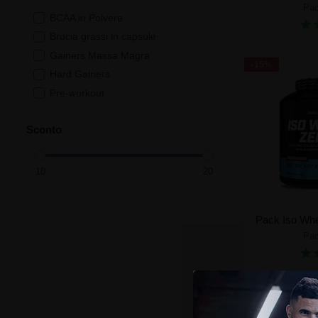
Pac
BCAA in Polvere
Cre
Brucia grassi in capsule
Gainers Massa Magra
-15%
Hard Gainers
Pre-workout
Proteine Vegetali
Sconto
Proteine blend
Whey
Whey idrolizzate
Whey isolate
Whey nativa
Whey neutre
Pac
ZMA®
Cre
-15%