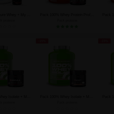
Pack 100% Pure Whey + My ThermoShred
Pack 100% Whey Protein Professional + My BCAA
k proteine
Pack proteine
a il tuo pack
Crea il tuo pack
-15%
-15%
Pack 100% Whey Isolate + My BCAA
Pack 100% Whey Isolate + My Energy Pump
k proteine
Pack proteine
a il tuo pack
Crea il tuo pack