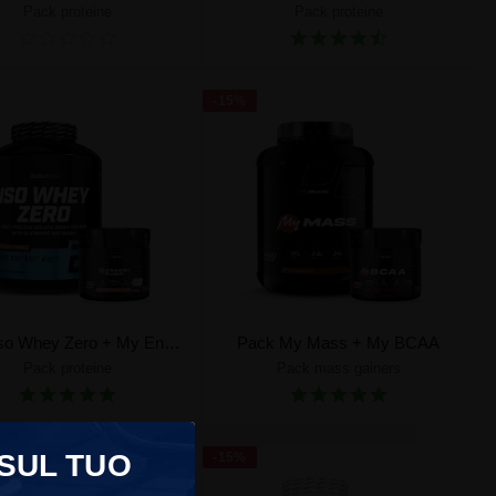
Pack proteine
Pack proteine
Crea il tuo pack
Crea il tuo pack
-15%
Pack Iso Whey Zero + My Energy Pump
Pack My Mass + My BCAA
Pack proteine
Pack mass gainers
Crea il tuo pack
Crea il tuo pack
 SUL TUO
-15%