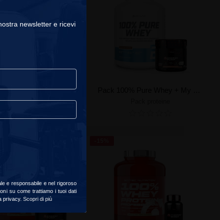
 nostra newsletter e ricevi
Pack 100% Pure Whey + My BCAA
Pack 100% Pure Whey + My Energy Pump
Pack proteine
Pack proteine
Crea il tuo pack
Crea il tuo pack
-15%
ale e responsabile e nel rigoroso
oni su come trattiamo i tuoi dati
la privacy.
Scopri di più