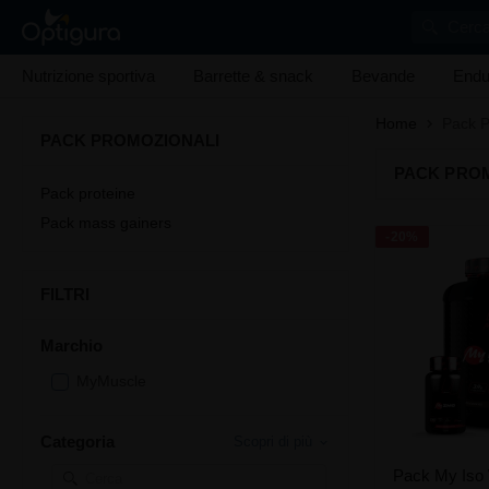
Cerca
Nutrizione sportiva
Barrette & snack
Bevande
Endu
Home
Pack P
PACK PROMOZIONALI
PACK PRO
Pack proteine
Pack mass gainers
-20%
FILTRI
Marchio
MyMuscle
Categoria
Scopri di più