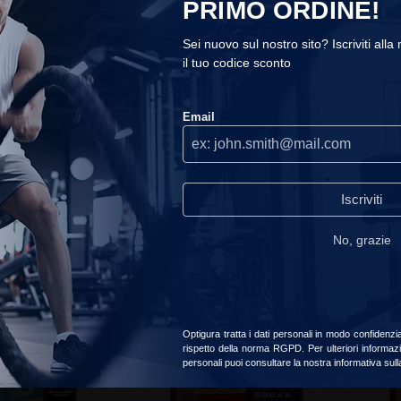
PRIMO ORDINE!
Sei nuovo sul nostro sito? Iscriviti alla
il tuo codice sconto
COOKIES
Email
Utilizziamo i cookie sul nostro sito, ti consigliamo di accettarli per
usufruire della migliore esperienza di navigazione.
Continuare
senza accettare
Pack My Mass + My Thermo Shred
Pack My Mass + My Energy Pump
mass gainers
Pack mass gainers
read_our_privacy_policy
Iscriviti
a il tuo pack
Crea il tuo pack
No, grazie
Accetta
Scegliere
-15%
-15%
Optigura tratta i dati personali in modo confidenzi
rispetto della norma RGPD. Per ulteriori informazi
personali puoi consultare la nostra informativa sul