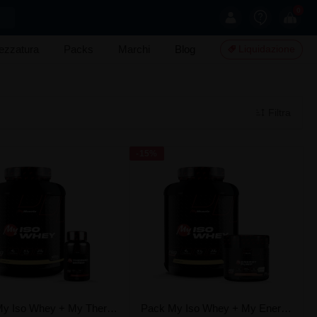
0
rezzatura
Packs
Marchi
Blog
Liquidazione
Filtra
-15%
Pack My Iso Whey + My Thermo Shred
Pack My Iso Whey + My Energy Pump