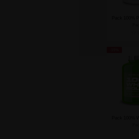
Pac
Cre
-15%
Pac
Cre