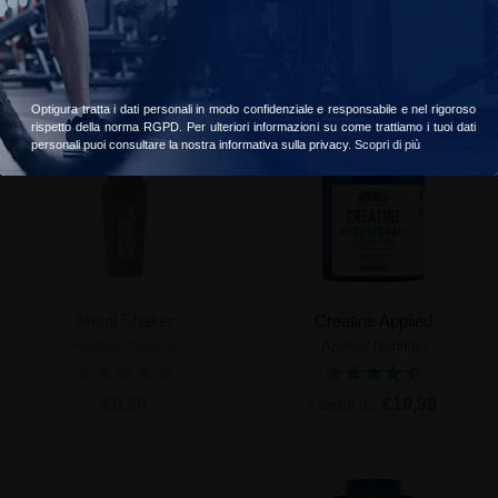
ABE Pump
Critical Mass Original
Accetta
Scegliere
Applied Nutrition
Applied Nutrition
€39,99
€54,99
Optigura tratta i dati personali in modo confidenziale e responsabile e nel rigoroso
rispetto della norma RGPD. Per ulteriori informazioni su come trattiamo i tuoi dati
Esaurito
personali puoi consultare la nostra informativa sulla privacy.
Scopri di più
Metal Shaker
Creatine Applied
Applied Nutrition
Applied Nutrition
€9,90
€19,99
A partire da