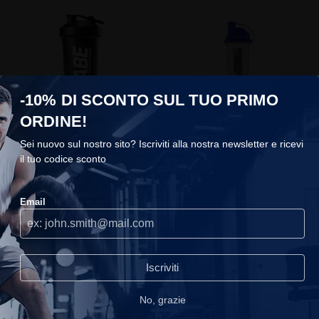
-10% DI SCONTO SUL TUO PRIMO
ABE Shaker
Shaker ABE
ORDINE!
Applied Nutrition
Applied Nutrition
Sei nuovo sul nostro sito? Iscriviti alla nostra newsletter e ricevi
il tuo codice sconto
€9,99
€5,90
COOKIES
Email
Utilizziamo i cookie sul nostro sito, ti consigliamo di accettarli per
usufruire della migliore esperienza di navigazione.
Continuare
senza accettare
Iscriviti
read_our_privacy_policy
No, grazie