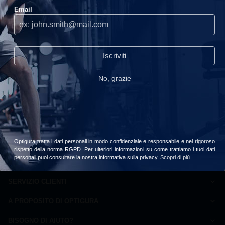
Email
Esaurito
Utilizziamo i cookie sul nostro sito, ti consigliamo di accettarli per
usufruire della migliore esperienza di navigazione.
Continuare
senza accettare
Iscriviti
read_our_privacy_policy
No, grazie
Accetta
Scegliere
The Curse Skull Shaker
Cobra Labs/JNX Sports
€9,99
Optigura tratta i dati personali in modo confidenziale e responsabile e nel rigoroso
rispetto della norma RGPD. Per ulteriori informazioni su come trattiamo i tuoi dati
personali puoi consultare la nostra informativa sulla privacy.
Scopri di più
SERVIZIO CLIENTI
Come ordinare
A PROPOSITO DI OPTIGURA
Domande frequenti
Carta della qualità
Pagamento
BISOGNO DI AIUTO?