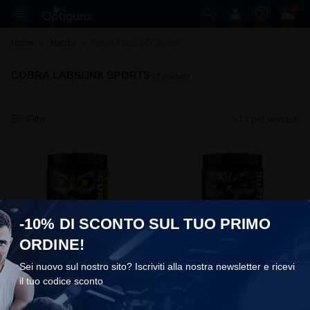
0
Home
Marchi
Cobra Labs/JNX Sports 
COBRA LABS/JNX SPORTS
(3 prodotti)
Filtri
I più venduti
-10% DI SCONTO SUL TUO PRIMO
ORDINE!
The Curse
The Ripper
Sei nuovo sul nostro sito? Iscriviti alla nostra newsletter e ricevi
Cobra Labs/JNX Sports
Cobra Labs/JNX Sports
il tuo codice sconto
COOKIES
€35,90
€33,90