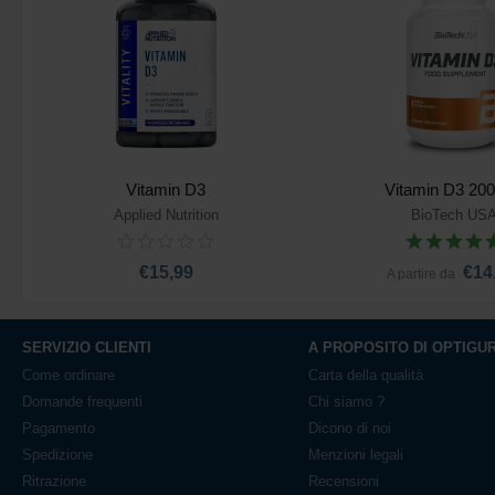
Vitamin D3
Vitamin D3 200
Applied Nutrition
BioTech US
Aggiungi al carrello
Aggiungi al ca
€15,99
€14
A partire da
SERVIZIO CLIENTI
A PROPOSITO DI OPTIGU
Come ordinare
Carta della qualità
Domande frequenti
Chi siamo ?
Pagamento
Dicono di noi
Spedizione
Menzioni legali
Ritrazione
Recensioni