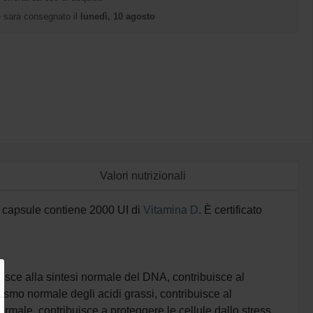
ne sarà consegnato il
lunedì, 10 agosto
Valori nutrizionali
n capsule contiene 2000 UI di
Vitamina D
. È certificato
uisce alla sintesi normale del DNA, contribuisce al
smo normale degli acidi grassi, contribuisce al
rmale, contribuisce a proteggere le cellule dallo stress