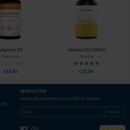
Vitamine D3
Vitamine D3 1000UI
Nutraclear
Novoma
giungi al carrello
Aggiungi al carrello
€16,90
€19,90
NEWSLETTER
Iscriviti alla newsletter e ricevi 10% di riduzione
e 17h
Iscriviti
Italia