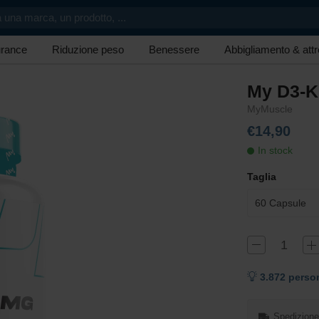
 una marca, un prodotto, ...
rance
Riduzione peso
Benessere
Abbigliamento & att
My D3-
MyMuscle
€14,90
In stock
Taglia
60 Capsule
3.872 perso
Spedizione 