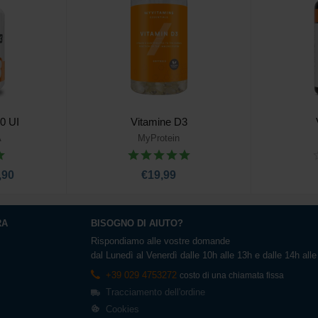
0 UI
Vitamine D3
A
MyProtein
rrello
Aggiungi al carrello
Ag
,90
€19,99
RA
BISOGNO DI AIUTO?
Rispondiamo alle vostre domande
dal Lunedì al Venerdì dalle 10h alle 13h e dalle 14h all
+39 029 4753272
costo di una chiamata fissa
Tracciamento dell'ordine
Cookies