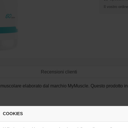
Il vostro ordi
Recensioni clienti
e muscolare elaborato dal marchio MyMuscle. Questo prodotto i
ormali, contribuisce a un metabolismo glucidico normale, contrib
COOKIES
imento di una struttura ossea normale, contribuisce al metaboli
ento di unghie normali, contribuisce a una funzione cognitiva no