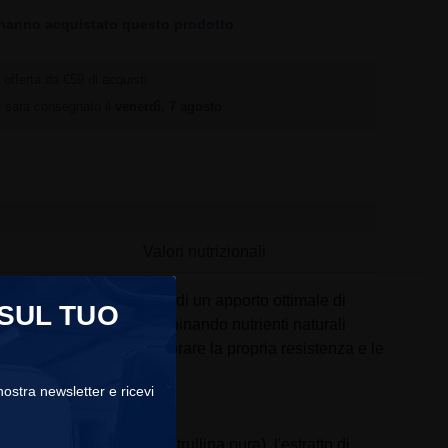
hanno acquistato questo prodotto
offerta da €59 di acquisti
ne sarà consegnato il
venerdì, 7 agosto
Valori nutrizionali
 circolazione sanguigna e di un apporto ottimale di
 SUL TUO
e a queste esigenze, combinando nutrienti naturali
à intense e desidera migliorare la propria resistenza e le
 nostra newsletter e ricevi
mg (di cui 6000 mg di citrullina pura), l'estratto di