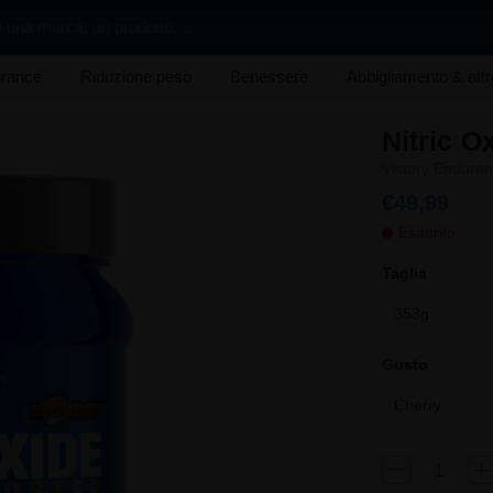
 una marca, un prodotto, ...
rance
Riduzione peso
Benessere
Abbigliamento & att
Nitric O
Victory Endura
€49,99
Esaurito
Taglia
353g
Gusto
Cherry