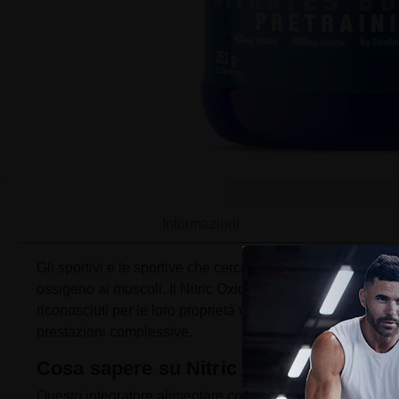
Informazioni
Gli sportivi e le sportive che cercano di contribuire a ot
ossigeno ai muscoli. Il Nitric Oxide Nitrates Booster di 
riconosciuti per le loro proprietà vasodilatatrici. Questa f
prestazioni complessive.
Cosa sapere su Nitric Oxide Nitrates B
Questo integratore alimentare concentra tre nutrienti princi