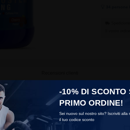
34 persone 
Spedizione 
Il vostro ordi
Recensioni clienti
timizzare le loro prestazioni conoscono l'importanza di una buona
-10% DI SCONTO
Victory Endurance è stato specificamente formulato per risponder
PRIMO ORDINE!
ormula avanzata è particolarmente indicata per chi pratica attivit
Sei nuovo sul nostro sito? Iscriviti alla
ooster
il tuo codice sconto
COOKIES
pali dosati in modo ottimale: la L-citrullina malato dosata a 8571 