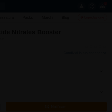
0
rezzatura
Packs
Marchi
Blog
Liquidazione
xide Nitrates Booster
nce
Condividi la tua esperienza
Notificami