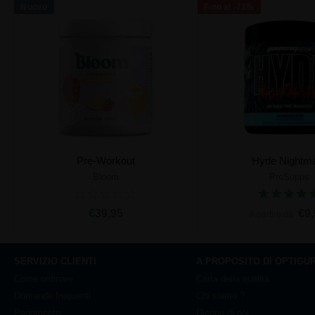
Nuovo
Fino al -71%
Pre-Workout
Hyde Nightm
Bloom
ProSupps
Aggiungi al carrello
Aggiungi al ca
€39,95
€9,
A partire da
SERVIZIO CLIENTI
A PROPOSITO DI OPTIGU
Come ordinare
Carta della qualità
Domande frequenti
Chi siamo ?
Pagamento
Dicono di noi