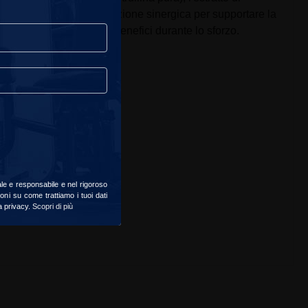
ne precisa permette un'azione sinergica per supportare la
nto per massimizzare i benefici durante lo sforzo.
ale e responsabile e nel rigoroso
oni su come trattiamo i tuoi dati
la privacy.
Scopri di più