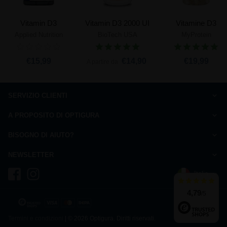
Vitamin D3
Vitamin D3 2000 UI
Vitamine D3
Applied Nutrition
BioTech USA
MyProtein
€15,99
€14,90
€19,99
A partire da
SERVIZIO CLIENTI
Come ordinare
A PROPOSITO DI OPTIGURA
Domande frequenti
Carta della qualità
Pagamento
BISOGNO DI AIUTO?
Chi siamo ?
Spedizione
Rispondiamo alle vostre domande
Dicono di noi
NEWSLETTER
Ritrazione
dal Lunedì al Venerdì dalle 10h alle 13h e dalle 14h alle 17h
Menzioni legali
Iscriviti alla newsletter e ricevi 10% di riduzione
Informativa sulla privacy
Italia
+39 029 4753272
costo di una chiamata fissa
Recensioni
Tracciamento dell'ordine
Iscriviti
4,79
/5
Cookies
Termini e condizioni
| © 2026 Optigura. Diritti riservati.