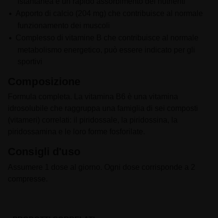
istantanea e un rapido assorbimento dei nutrienti
Apporto di calcio (204 mg) che contribuisce al normale
funzionamento dei muscoli
Complesso di vitamine B che contribuisce al normale
metabolismo energetico, può essere indicato per gli
sportivi
Composizione
Formula completa. La vitamina B6 è una vitamina
idrosolubile che raggruppa una famiglia di sei composti
(vitameri) correlati: il piridossale, la piridossina, la
piridossamina e le loro forme fosforilate.
Consigli d'uso
Assumere 1 dose al giorno. Ogni dose corrisponde a 2
compresse.