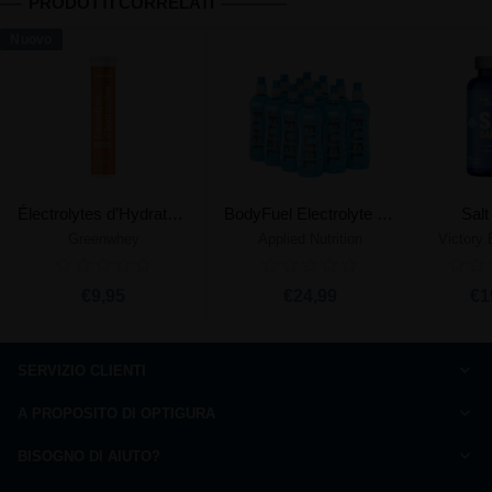
PRODOTTI CORRELATI
Nuovo
Électrolytes d’Hydratation
BodyFuel Electrolyte & Vitamin Water
Sal
Greenwhey
Applied Nutrition
Victory
€9,95
€24,99
€1
SERVIZIO CLIENTI
Come ordinare
A PROPOSITO DI OPTIGURA
Domande frequenti
Carta della qualità
Pagamento
BISOGNO DI AIUTO?
Chi siamo ?
Spedizione
Rispondiamo alle vostre domande