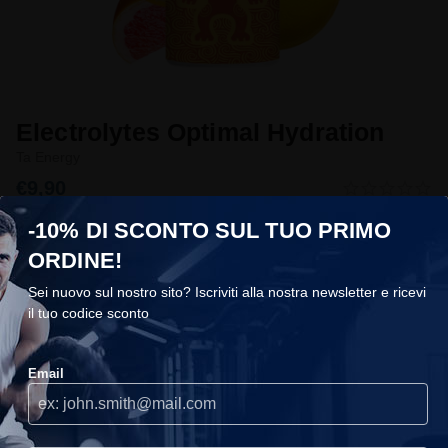
Electrolytes Optimal Hydration
Ta Energy
€9,90
Solo più 4
Condividi la tua esperienza
-10% DI SCONTO SUL TUO PRIMO
Taglia
ORDINE!
13 Compresse
Sei nuovo sul nostro sito? Iscriviti alla nostra newsletter e ricevi
il tuo codice sconto
Gusto
COOKIES
Agrumes
Email
Utilizziamo i cookie sul nostro sito, ti consigliamo di accettarli per
usufruire della migliore esperienza di navigazione.
Continuare
Aggiungi al carrello
senza accettare