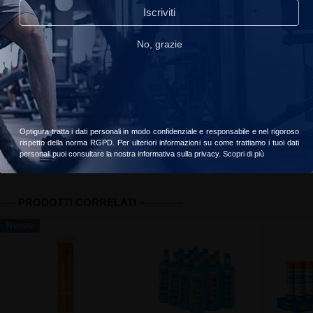
Iscriviti
18 persone hanno acquistato questo prodotto
read_our_privacy_policy
No, grazie
Spedizione offerta da €59 di acquisti
Accetta
Scegliere
Il vostro ordine sarà consegnato il
martedì, 11 agosto
Optigura tratta i dati personali in modo confidenziale e responsabile e nel rigoroso
Informazioni
Recensioni clienti
Valori nutrizionali
rispetto della norma RGPD. Per ulteriori informazioni su come trattiamo i tuoi dati
personali puoi consultare la nostra informativa sulla privacy.
Scopri di più
PRODOTTI CORRELATI
Nuovo