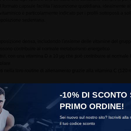
. Il formato capsule facilita l'assunzione quotidiana, idealmente
aminico è particolarmente indicato per i profili sottoposti a solle
opolazione sedentaria.
mposizione densa, includendo l'insieme delle vitamine del grupp
ossono contribuire al normale metabolismo energetico
sportivi, con una vitamina D a 10 µg che può contribuire al norm
olare
nella loro routine di allenamento grazie alla vitamina C (120 mg
raticità per gli sportivi che cercano una soluzione completa senz
li e composti complementari
-10% DI SCONTO
PRIMO ORDINE!
namento.
Sei nuovo sul nostro sito? Iscriviti alla
il tuo codice sconto
COOKIES