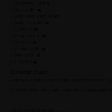
Riboflavina:
3,2 mg
Niacina:
36 mg
Acido pantotenico:
12 mg
Acido folico:
400 µg
Cromo:
50 µg
Manganese:
2 mg
Rame:
1 mg
Molibdeno:
50 µg
Selenio:
50 µg
Iodio:
100 µg
Consigli d'uso
Assumere 1 dose al giorno. Ogni dose corrisponde a 3 ca
Questo prodotto può aiutare le persone attive a raggiungere
PRODOTTI CORRELATI