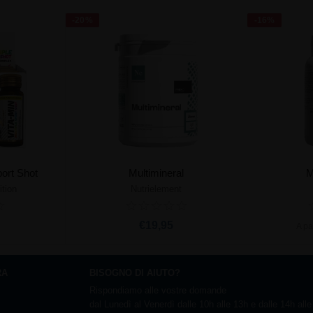
-20%
-16%
port Shot
Multimineral
M
ition
Nutrielement
rrello
Aggiungi al carrello
Ag
€19,95
A pa
RA
BISOGNO DI AIUTO?
Rispondiamo alle vostre domande
dal Lunedì al Venerdì dalle 10h alle 13h e dalle 14h all