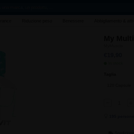
 una marca, un prodotto, ...
rance
Riduzione peso
Benessere
Abbigliamento & att
My Multi
MyMuscle
€19,90
In stock
Taglia
120 Capsule
195 persone
Spedizione 