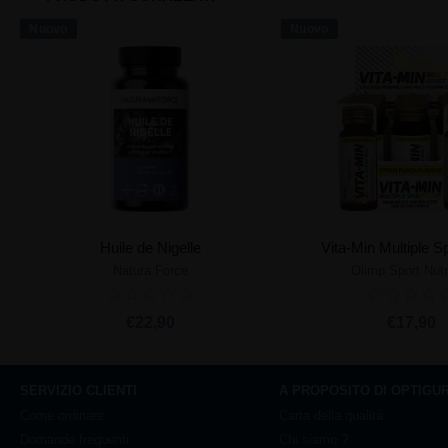
Nuovo
Nuovo
Huile de Nigelle
Vita-Min Multiple S
Natura Force
Olimp Sport Nutr
Aggiungi al carrello
Aggiungi al ca
€22,90
€17,90
SERVIZIO CLIENTI
A PROPOSITO DI OPTIGU
Come ordinare
Carta della qualità
Domande frequenti
Chi siamo ?