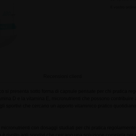
Il vostro ordi
Recensioni clienti
o si presenta sotto forma di capsule pensate per chi pratica re
vitamina D e la vitamina E, micronutrienti che possono contribu
agli sportivi che cercano un apporto vitaminico pratico quotidiano
micronutrienti con dosaggi studiati per chi pratica regolarmente
o è rivolto agli sportivi che cercano una soluzione completa per