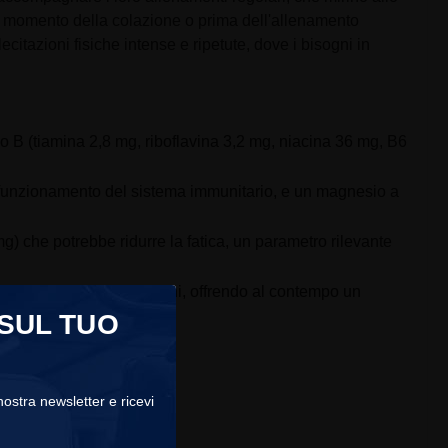
 al momento della colazione o prima dell'allenamento
citazioni fisiche intense e ripetute, dove i bisogni in
o B (tiamina 2,8 mg, riboflavina 3,2 mg, niacina 36 mg, B6
ale funzionamento del sistema immunitario, e un magnesio a
) che potrebbe ridurre la fatica, un parametro rilevante
a moltiplicare le assunzioni, offrendo al contempo un
 SUL TUO
 nostra newsletter e ricevi