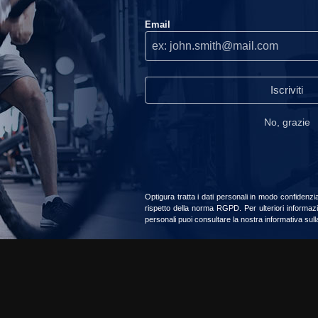
Email
Utilizziamo i cookie sul nostro sito, ti consigliamo di accettarli per
usufruire della migliore esperienza di navigazione.
Continuare
senza accettare
read_our_privacy_policy
Iscriviti
No, grazie
Accetta
Scegliere
Optigura tratta i dati personali in modo confidenzi
rispetto della norma RGPD. Per ulteriori informazi
personali puoi consultare la nostra informativa sul