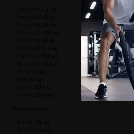
Vitamina B6:
4 mg
Vitamina D:
10 µg
Vitamina E:
20 mg
Vitamina C:
120 mg
Vitamina K:
60 µg
Vitamina B12:
2 µg
Vitamina A:
266 µg
Magnesio:
200 mg
Zinco:
10 mg
Ferro:
8 mg
Calcio:
409 mg
Fosforo:
320 mg
Altri nutrienti
Biotina:
300 µg
Tiamina:
2,8 mg