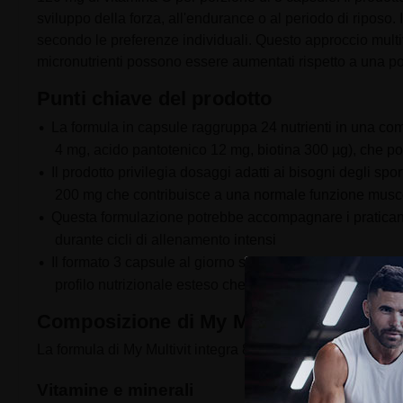
sviluppo della forza, all'endurance o al periodo di riposo
secondo le preferenze individuali. Questo approccio multivit
micronutrienti possono essere aumentati rispetto a una p
Punti chiave del prodotto
La formula in capsule raggruppa 24 nutrienti in una co
4 mg, acido pantotenico 12 mg, biotina 300 µg), che p
Il prodotto privilegia dosaggi adatti ai bisogni degli 
200 mg che contribuisce a una normale funzione musc
Questa formulazione potrebbe accompagnare i praticanti 
durante cicli di allenamento intensi
Il formato 3 capsule al giorno si distingue per la sua p
profilo nutrizionale esteso che copre vitamine, minera
Composizione di My Multivit
La formula di My Multivit integra 8 nutrienti adatti all'alle
Vitamine e minerali