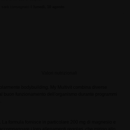
ne sarà consegnato il
lunedì, 10 agosto
Valori nutrizionali
golarmente bodybuilding. My Multivit combina diverse
ire al buon funzionamento dell'organismo durante programmi
.
. La formula fornisce in particolare 200 mg di magnesio e
 accompagnare i loro allenamenti regolari, che mirino allo