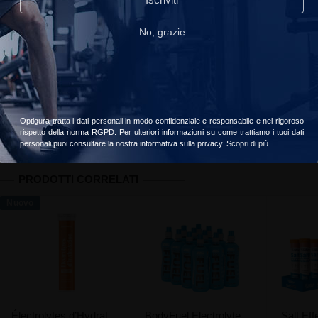
read_our_privacy_policy
No, grazie
Spedizione offerta da €59 di acquisti
Il vostro ordine sarà consegnato il
martedì, 11 agosto
Accetta
Scegliere
Informazioni
Recensioni clienti
Valori nutrizionali
Optigura tratta i dati personali in modo confidenziale e responsabile e nel rigoroso
rispetto della norma RGPD. Per ulteriori informazioni su come trattiamo i tuoi dati
personali puoi consultare la nostra informativa sulla privacy.
Scopri di più
PRODOTTI CORRELATI
Nuovo
Électrolytes d’Hydratation
BodyFuel Electrolyte & Vitamin Water
Salt Ef