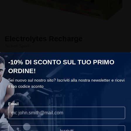
Electrolytes Recharge
Andros Sport
€1,69
A partire da
-10% DI SCONTO SUL TUO PRIMO
In stock
Condividi la tua esperienza
ORDINE!
Taglia
Sei nuovo sul nostro sito? Iscriviti alla nostra newsletter e ricevi
Scegli taglia
il tuo codice sconto
COOKIES
Gusto
Email
Scegli taglia
Utilizziamo i cookie sul nostro sito, ti consigliamo di accettarli per
usufruire della migliore esperienza di navigazione.
Continuare
senza accettare
Aggiungi al carrello
Iscriviti