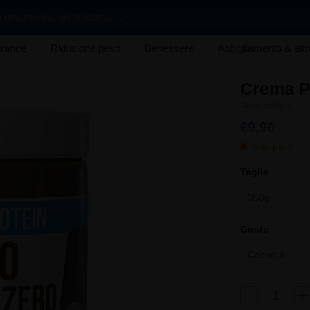
 una marca, un prodotto, ...
rance
Riduzione peso
Benessere
Abbigliamento & att
Crema P
Pronutrition
€9,90
Solo più 9
Taglia
350g
Gusto
Coconut