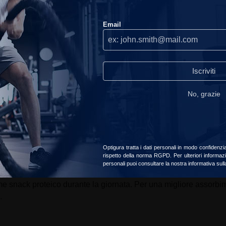
COOKIES
assiche potrebbe permettere di soddisfare le voglie di golosità c
Email
Utilizziamo i cookie sul nostro sito, ti consigliamo di accettarli per
usufruire della migliore esperienza di navigazione.
Continuare
ente Zero?
senza accettare
to energetico controllato di 461 kcal per 100 g
read_our_privacy_policy
Iscriviti
ideale per gli spuntini sportivi
i conciliare piacere e nutrizione
No, grazie
ati e grassi di qualità per sostenere lo sforzo fisico
Accetta
Scegliere
Optigura tratta i dati personali in modo confidenzi
rispetto della norma RGPD. Per ulteriori informazi
personali puoi consultare la nostra informativa sul
ca, seguite le indicazioni del produttore riguardo alla porzion
ome snack proteico durante la giornata. Per una migliore assorb
.