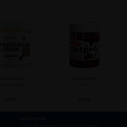
rotein Cream
Nutpro Cream
perset Nutrition
Life Pro
giungi al carrello
Aggiungi al carrello
€7,90
€9,90
NEWSLETTER
Iscriviti alla newsletter e ricevi 10% di riduzione