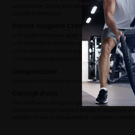
alimentazione. Questa alternativa alle creme spalmabili cl
l'apporto di aminoacidi.
Perché scegliere Crema Proteica Fond
Un profilo nutrizionale adatto agli sportivi con un appor
Un'alternativa proteica alle creme spalmabili classiche, 
Una consistenza cremosa e golosa che può permettere d
Una formulazione completa che integra proteine, carboidr
Composizione
È espressa in kilocalorie (kcal) o in kilojoule (kJ).
Consigli d'uso
Per contribuire a ottimizzare l'uso di questa crema protei
post-allenamento per favorire il periodo di recupero, o c
prodotto con una piccola quantità di carboidrati complessi