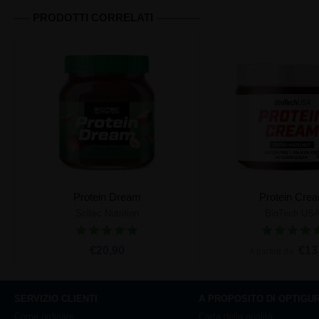
PRODOTTI CORRELATI
Protein Dream
Protein Cre
Scitec Nutrition
BioTech US
Aggiungi al carrello
Aggiungi al ca
€20,90
€13
A partire da
SERVIZIO CLIENTI
A PROPOSITO DI OPTIGU
Come ordinare
Carta della qualità