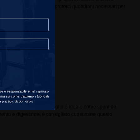
ontribuendo agli apporti proteici quotidiani necessari per
ale e responsabile e nel rigoroso
oni su come trattiamo i tuoi dati
la privacy.
Scopri di più
e raccomandata. Questo prodotto è ideale come spuntino
imento e digestione, è consigliato consumare questo