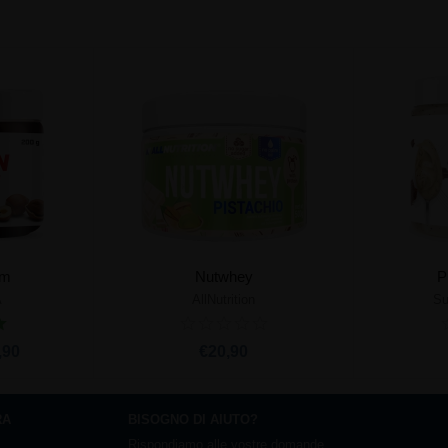
am
Nutwhey
P
A
AllNutrition
Su
rrello
Aggiungi al carrello
Ag
,90
€20,90
RA
BISOGNO DI AIUTO?
Rispondiamo alle vostre domande