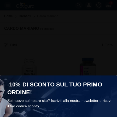
0
Home
Drenanti
Cardo Mariano 
CARDO MARIANO
(4 prodotti)
Filtri
Filtra
-10% DI SCONTO SUL TUO PRIMO
ORDINE!
Milk Thistle
Milk Thistle
Sei nuovo sul nostro sito? Iscriviti alla nostra newsletter e ricevi
BioTech USA
Applied Nutrition
il tuo codice sconto
COOKIES
€15,90
€15,99