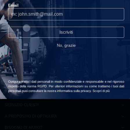
Email
Utilizziamo i cookie sul nostro sito, ti consigliamo di accettarli per
usufruire della migliore esperienza di navigazione.
Continuare
senza accettare
Iscriviti
read_our_privacy_policy
No, grazie
Accetta
Scegliere
Milk Thistle
Natura Force
Scitec Nutrition
€22,90
€20,90
Optigura tratta i dati personali in modo confidenziale e responsabile e nel rigoroso
rispetto della norma RGPD. Per ulteriori informazioni su come trattiamo i tuoi dati
personali puoi consultare la nostra informativa sulla privacy.
Scopri di più
SERVIZIO CLIENTI
Come ordinare
A PROPOSITO DI OPTIGURA
Domande frequenti
Carta della qualità
Pagamento
BISOGNO DI AIUTO?