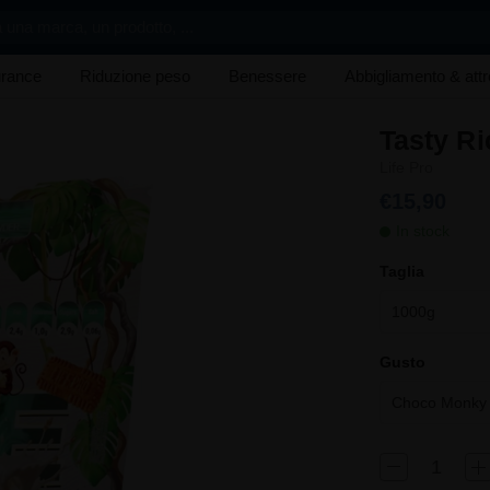
 una marca, un prodotto, ...
rance
Riduzione peso
Benessere
Abbigliamento & att
Tasty Ri
Life Pro
€15,90
In stock
Taglia
1000g
Gusto
Choco Monky