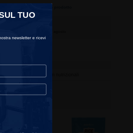
 hanno acquistato questo prodotto
 SUL TUO
offerta da €59 di acquisti
ne sarà consegnato il
venerdì, 7 agosto
 nostra newsletter e ricevi
Valori nutrizionali