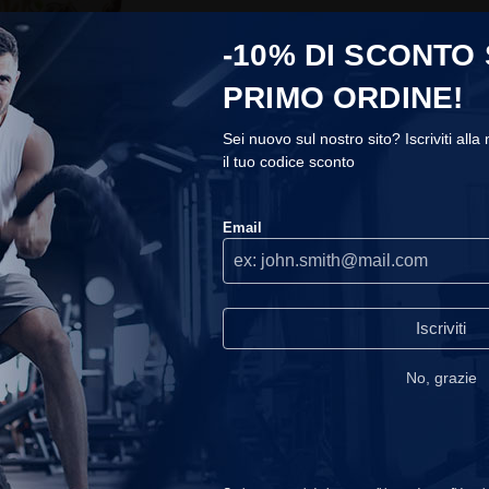
591 persone
-10% DI SCONTO
Spedizione 
PRIMO ORDINE!
Il vostro ordi
Sei nuovo sul nostro sito? Iscriviti alla
il tuo codice sconto
COOKIES
Email
Utilizziamo i cookie sul nostro sito, ti consigliamo di accettarli per
usufruire della migliore esperienza di navigazione.
Continuare
Recensioni clienti
senza accettare
read_our_privacy_policy
Iscriviti
No, grazie
Accetta
Scegliere