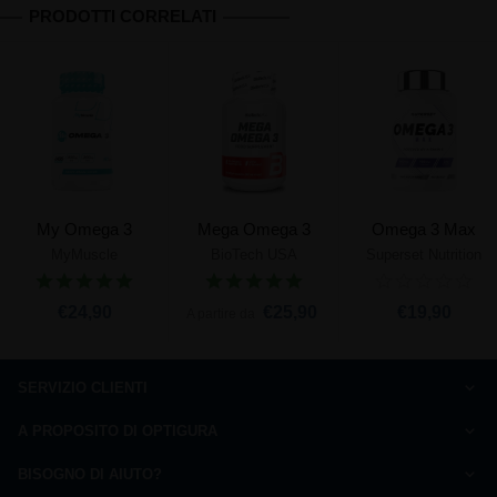
PRODOTTI CORRELATI
My Omega 3
Mega Omega 3
Omega 3 Max
MyMuscle
BioTech USA
Superset Nutrition
€24,90
€25,90
€19,90
A partire da
SERVIZIO CLIENTI
Come ordinare
A PROPOSITO DI OPTIGURA
Domande frequenti
Carta della qualità
Pagamento
BISOGNO DI AIUTO?
Chi siamo ?
Spedizione