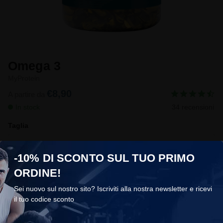
Omega 3
MyProtein
€8,90
A partire da
In stock
34 recensioni
Taglia
Scegli taglia
-10% DI SCONTO SUL TUO PRIMO
ORDINE!
Aggiungi al carrello
Sei nuovo sul nostro sito? Iscriviti alla nostra newsletter e ricevi
5.910 persone hanno acquistato questo prodotto
il tuo codice sconto
COOKIES