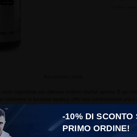
Il vostro ordi
Recensioni clienti
 ruolo importante per ottenere migliori risultati sportivi. È qui ch
r sostenere la funzione epatica, offre una combinazione unica d
Sport Nutrition?
-10% DI SCONTO
ua formulazione mirata e i suoi ingredienti di qualità. Ogni capsu
PRIMO ORDINE!
le specificità tecniche che rendono questo prodotto un must: