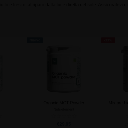
to e fresco, al riparo dalla luce diretta del sole. Assicuratevi d
Nuovo
-33%
s
Organic MCT Powder
Mix pre-bi
Nutrielement
rrello
Aggiungi al carrello
Ag
€29,95
€