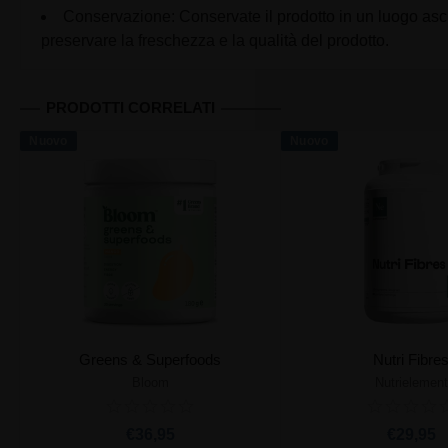
Conservazione: Conservate il prodotto in un luogo asciut
preservare la freschezza e la qualità del prodotto.
PRODOTTI CORRELATI
Nuovo
Nuovo
Greens & Superfoods
Nutri Fibre
Bloom
Nutrielement
Aggiungi al carrello
Aggiungi al ca
€36,95
€29,95