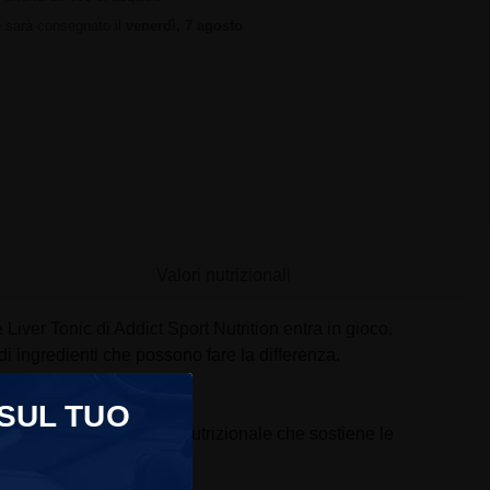
ne sarà consegnato il
venerdì, 7 agosto
Valori nutrizionali
e Liver Tonic di Addict Sport Nutrition entra in gioco.
i ingredienti che possono fare la differenza.
 SUL TUO
la apporta una ricchezza nutrizionale che sostiene le