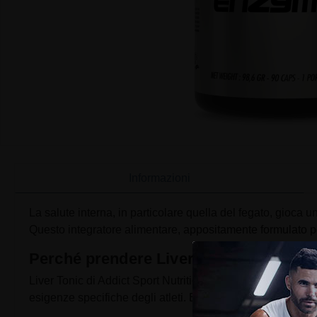
Informazioni
La salute interna, in particolare quella del fegato, gioca un
Questo integratore alimentare, appositamente formulato pe
Perché prendere Liver Tonic di Addict 
Liver Tonic di Addict Sport Nutrition si distingue per la s
esigenze specifiche degli atleti. Ecco una panoramica del