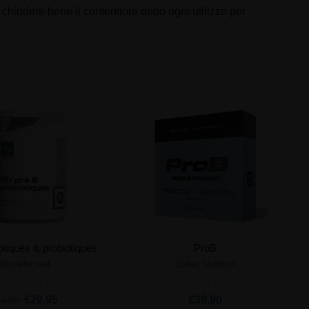
i chiudere bene il contenitore dopo ogni utilizzo per
otiques & probiotiques
ProB
Nutrielement
Scitec Nutrition
giungi al carrello
Aggiungi al carrello
€29,95
€39,90
44,95