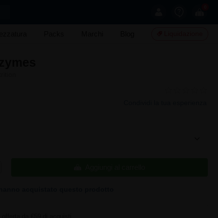
0
rezzatura
Packs
Marchi
Blog
Liquidazione
nzymes
rition
Condividi la tua esperienza
Aggiungi al carrello
hanno acquistato questo prodotto
offerta da €59 di acquisti