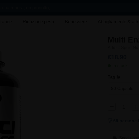
 una marca, un prodotto, ...
rance
Riduzione peso
Benessere
Abbigliamento & att
Multi E
Addict Sport Nut
€18,90
In stock
Taglia
90 Capsule
69 persone 
Spedizione 