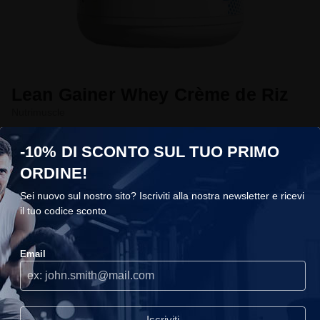
Lean Gainer Whey Crème de Riz
Nutrimuscle
€29,95
-10% DI SCONTO SUL TUO PRIMO
In stock
Condividi la tua esperienza
ORDINE!
Taglia
Sei nuovo sul nostro sito? Iscriviti alla nostra newsletter e ricevi
1000g
il tuo codice sconto
COOKIES
Gusto
Email
Chocolate
Utilizziamo i cookie sul nostro sito, ti consigliamo di accettarli per
usufruire della migliore esperienza di navigazione.
Continuare
senza accettare
Aggiungi al carrello
Iscriviti