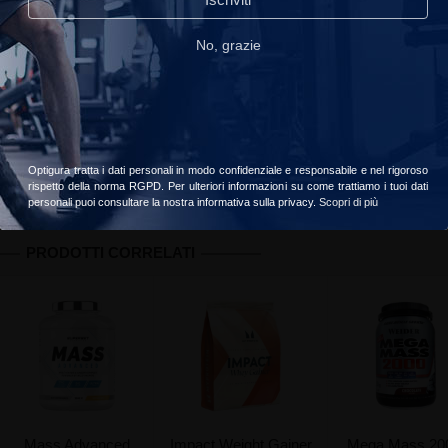
read_our_privacy_policy
No, grazie
Spedizione offerta da €59 di acquisti
Il vostro ordine sarà consegnato il
lunedì, 10 agosto
Accetta
Scegliere
Informazioni
Recensioni clienti
Valori nutrizionali
Optigura tratta i dati personali in modo confidenziale e responsabile e nel rigoroso
rispetto della norma RGPD. Per ulteriori informazioni su come trattiamo i tuoi dati
personali puoi consultare la nostra informativa sulla privacy.
Scopri di più
PRODOTTI CORRELATI
Mass Advanced
Impact Weight Gainer
Mega Mass 20