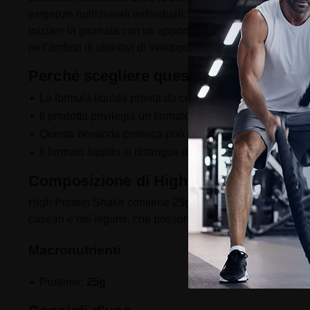
esigenze nutrizionali individuali: dopo una sessione inten
iniziare la giornata con un apporto nutrizionale adeguato.
nell'ambito di obiettivi di sviluppo o apporto di aminoacidi
Perché scegliere questo integratore?
La formula liquida pronta da consumare elimina la neces
Il prodotto privilegia un formato pratico adatto agli stili 
Questa bevanda proteica può contribuire al mantenimen
Il formato liquido si distingue dalle polveri tradizional
Composizione di High Protein Shake
High Protein Shake contiene 25g di proteine per porzione,
caseari e nei legumi, che possono contribuire al manten
Macronutrienti
Proteine:
25g