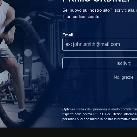
siva per accompagnare il periodo di riposo, tra i pasti per mante
Sei nuovo sul nostro sito? Iscriviti alla
 Il prodotto è particolarmente indicato per chi cerca una soluzio
il tuo codice sconto
COOKIES
.
Email
Utilizziamo i cookie sul nostro sito, ti consigliamo di accettarli per
sità di shaker e preparazione, permettendo un utilizzo immediato
usufruire della migliore esperienza di navigazione.
Continuare
senza accettare
di vita attivi degli sportivi, facilmente trasportabile in palestra o 
to e allo sviluppo della funzione muscolare quando associata 
read_our_privacy_policy
Iscriviti
i per l'assenza di grumi e la consistenza omogenea garantita
No, grazie
Accetta
Scegliere
 macromolecole composte da aminoacidi naturalmente presenti nel
imento della massa muscolare.
Optigura tratta i dati personali in modo confidenzi
rispetto della norma RGPD. Per ulteriori informazi
personali puoi consultare la nostra informativa sul