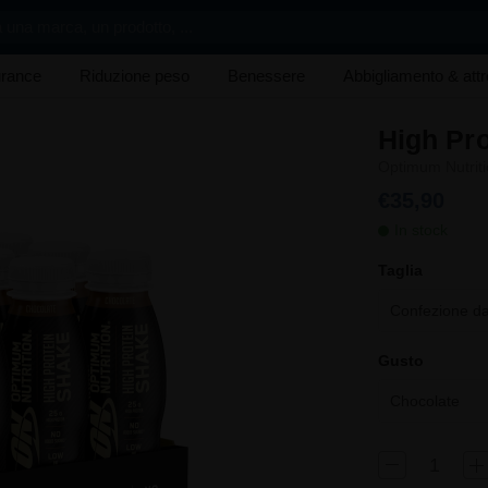
 una marca, un prodotto, ...
rance
Riduzione peso
Benessere
Abbigliamento & att
High Pr
Optimum Nutriti
€35,90
In stock
Taglia
Confezione d
Gusto
Chocolate