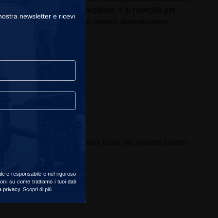
nere un apporto proteico regolare, o al risveglio per
 nostra newsletter e ricevi
ne pratica per completare la propria alimentazione
 in tutte le situazioni
durante gli spostamenti
a un allenamento regolare
la carne, nel pesce, nelle uova, nei prodotti lattiero-
ale e responsabile e nel rigoroso
oni su come trattiamo i tuoi dati
la privacy.
Scopri di più