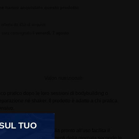
ne hanno acquistato questo prodotto
offerta da €59 di acquisti
ne sarà consegnato il
venerdì, 7 agosto
Valori nutrizionali
co pratico dopo le loro sessioni di bodybuilding o
arazione né shaker. Il prodotto è adatto a chi pratica
ensivo.
 SUL TUO
ng. Il formato in bottiglia pronto all'uso facilita il
 integrata in diversi momenti della giornata secondo le