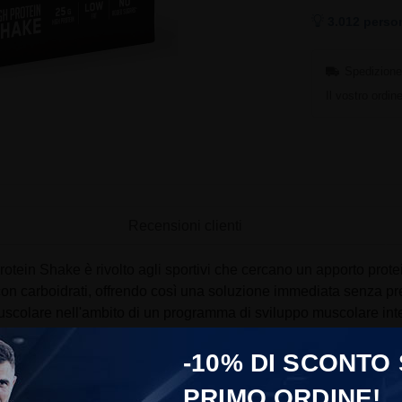
3.012 perso
Spedizione 
Il vostro ordi
Recensioni clienti
tein Shake è rivolto agli sportivi che cercano un apporto protei
 carboidrati, offrendo così una soluzione immediata senza prep
muscolare nell'ambito di un programma di sviluppo muscolare int
-10% DI SCONTO
inata agli sportivi impegnati in allenamenti regolari di bodybuildi
PRIMO ORDINE!
ti, senza necessità di preparazione. Questa formula può essere