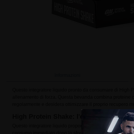
Informazioni
Questo integratore liquido pronto da consumare di High Pro
allenamento di forza. Questa bevanda combina proteine con
regolarmente e desidera ottimizzare il proprio recupero 
High Protein Shake: l'essenziale
Questo integratore liquido propone una fonte di proteine dest
consumo immediato dopo lo sforzo o durante gli spostamen