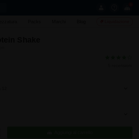
0
rezzatura
Packs
Marchi
Blog
Liquidazione
otein Shake
on
5 recensioni
a 12
Aggiungi al carrello